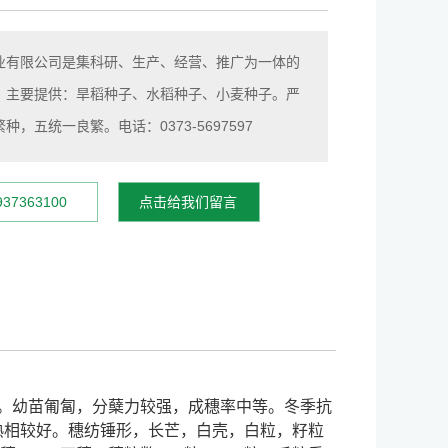
业有限公司是集科研、生产、经营、推广为一体的
。主要提供：旱稻种子、水稻种子、小麦种子。严
，五统一良繁。电话：0373-5697597
7363100
点击给我们留言
当。幼苗匍匐，分蘖力较强，成穗率中等。冬季抗
熟相较好。穗纺锤形，长芒，白壳，白粒，籽粒