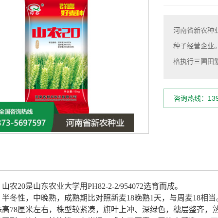
河南省新农种
种子经营企业
格执行三圃田繁种
咨询热线：1393
：
山农20是山东农业大学用PH82-2-2/954072选育而成。
：
半冬性，中晚熟，成熟期比对照新麦18晚熟1天，与周麦18相
株高78厘米左右，株型较紧凑，旗叶上冲、深绿色，穗层整齐，