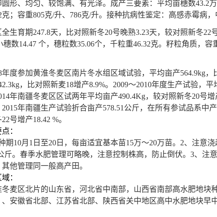
圆形、均匀、较饱满、有光泽。成产三要素：平均亩穗数43.2万穗、4
40.2克；容重805克/升、786克/升。接种抗病性鉴定：高感
区
全生育期247.8天，比对照新冬20号晚熟3.23天，较对照新冬22号
穗数14.47 个，穗粒数35.06个，千粒重46.32克。籽粒角质，容重7
：
08年度参加黄淮冬麦区南片冬水组区域试验，平均亩产564.9kg，比对
2.3kg，比对照新麦18增产8.9%。2009～2010年度生产试验，平
014年
南疆冬麦区
区试两年平均亩产490.4Kg，较对照新冬20号增
2015年南疆生产试验折合亩产578.51公斤，在所有参试品系中产
2号增产18.42 %。
要点：
种期10月1日至20日，每亩适宜基本苗15万～20万苗。
2
、注意浇
0公斤。
春季水肥管理可略晚，注意控制株高，防止倒伏。
3
、
注
，
其他管理同一般高产田。
区域：
淮冬麦区北片的山东省，河北省中南部，山西省南部高水肥地块
）、安徽省北部、江苏省北部、陕西省关中地区高中水肥地块早