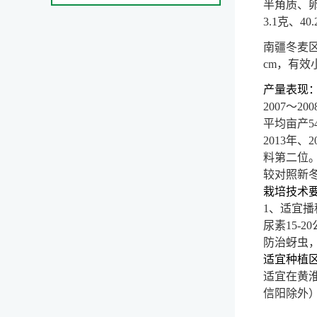
半角质、卵
3.1克、
南疆冬麦
cm，有效小
产量表现
2007
～20
平均亩产54
2013
年、2
料第二位。
较对照新冬2
栽培技术
1
、适宜播
尿素15-2
防治
蚜虫
适宜种植
适宜在黄
信阳除外