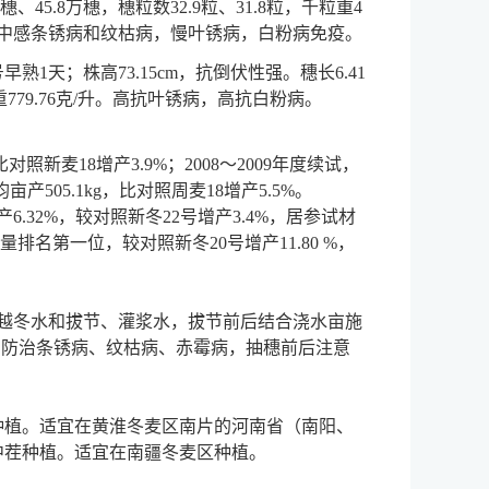
5.8万穗，穗粒数32.9粒、31.8粒，千粒重4
赤霉病，中感条锈病和纹枯病，慢叶锈病，白粉病免疫。
早熟1天；株高73.15cm，抗倒伏性强。穗长6.41
79.76
克/升
。高抗叶锈病，高抗白粉病。
照新麦18增产3.9%；2008～2009年度续试，
均亩产505.1kg，比对照周麦18增产5.5%。
产6.32%，较对照新冬22号增产3.4%，居参试材
量排名第一位，较对照新冬20号增产11.80 %，
越冬水和拔节、灌浆水，拔节前后结合浇水亩施
意防治条锈病、纹枯病、赤霉病，
抽穗前后注意
种植。适宜在黄淮冬麦区南片的河南省（南阳、
中茬种植。适宜在
南疆冬麦区
种植
。