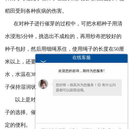
稻田受到各种疾病的伤害。
在对种子进行催芽的过程中，可把水稻种子用清
水浸泡5分钟，挑选出不成粒的，再用纱布把较好的
种子包好，然后用细绳系住，使用绳子的长度在50厘
在线客服
米以上，还要准备一个暖水瓶，里面装三分之一的
欢迎您的咨询，期待为您服务!
水，水温在38度左右，把包好的种子浸入水中，使种
您好呀～很高兴为您服务！😊 有什么问
子保持湿润状态。24小时左右即可出芽。
题都可以跟我说哦。
以上是对水稻种子的介绍，以及水稻种植前对种
子的选择、催芽方法，在对水稻进行种植时可带来一
定的便利。