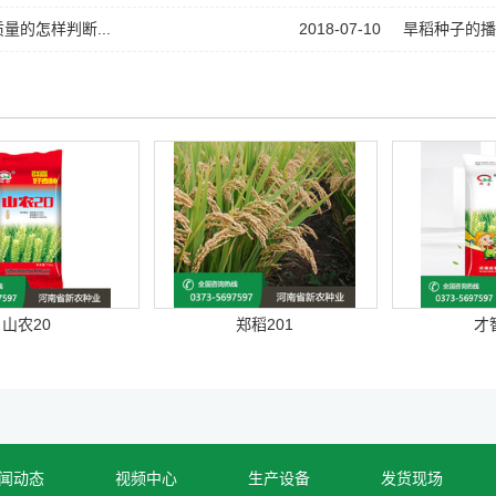
量的怎样判断...
2018-07-10
旱稻种子的播
山农20
郑稻201
才
闻动态
视频中心
生产设备
发货现场