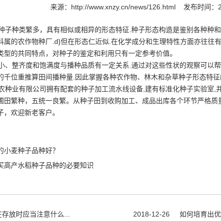
来源：
http://www.xnzy.cn/news/126.html
发布时间：20
子种类繁多，具有相似或相异的形态特征.种子形态构造是鉴别各种种和
科属的农作物种厂.d}但在形态仁近似.在化学成分和生理特性方面亦往往
类型的共同特点，对种子的鉴定和利用只有一定参考价值。
、整齐度和饱满度与播种品质有一定关系.通过对这些性状的观察可以帮
的千位重推算田间播种量.因此掌握各种农作物、林木和杂草种子形态特征
农种业有限公司
拥有配套的种子加工流水线设备,建有标准化种子实验室,
圃田繁种，五统一良繁。从种子田到收购加工、成品出库各个环节严格质
子，欢迎新老客户。
的小麦种子品种好？
买高产水稻种子品种的必要知识
存放时应当注意什么...
2018-12-26
如何培育出优质