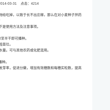
14-03-31
点击：4214
物给吃掉，以致于长不出庄稼，那么在对小麦种子拌药
？
下是使用方法及注意事项。
晾至半干即可播种。
粗苗壮。
水量。可与其他农药或化肥混用。
播种。
发芽率，促进分蘖，增加有效穗数和每穗实粒数，提高