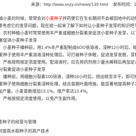
来源：
http://www.xnzy.cn/news/139.html
发布时间：20
小麦的时候，常常会对
小麦种子
拌药使它在生长期间不会被田地中的动
要考虑它的发芽问题，现在就一起来了解下如何让小麦种子发芽的知识吧
农村种植小麦时常常使用丰产素或细胞分裂素来促进
小麦种子
发芽，以
素促进小麦种子发芽
小麦种子播种前，用1.4%丰产素配制成6OO倍溶液，浸种12小时后，
种子使用丰产素溶液浸种处理后，可打破种子休眠，促进发芽发根，芽
严格按照规定浓度使用。配溶液时，应先将药剂用少量水稀释后再加足
裂素促进小麦种子发芽
播种前，用细胞分裂素100倍液，浸种16小时后，捞出晾至半干，即可
种子使用细胞分裂素浸种处理，结合苗期叶面喷施，能显著地提高种子
产量。小麦苗数增加13.1%，增产率达13.4%。
严格按规定浓度使用，以免产生副作用。
麦种子的经营与管理
何提高水稻种子的高产技术