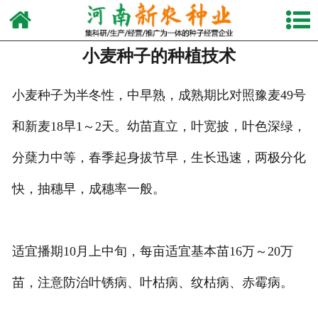
网站首页
小麦种子的种植技术
关于我们
产品中心
小麦种子为半冬性，中早熟，成熟期比对照豫麦49号
和新麦18早1～2天。幼苗直立，叶宽披，叶色深绿，
新闻动态
分蘖力中等，春季起身拔节早，生长迅速，两极分化
视频中心
快，抽穗早，成穗率一般。
生产设备
发货现场
适宜播期10月上中旬，每亩适宜基本苗16万～20万
联系我们
苗，注意防治叶锈病、叶枯病、纹枯病、赤霉病。