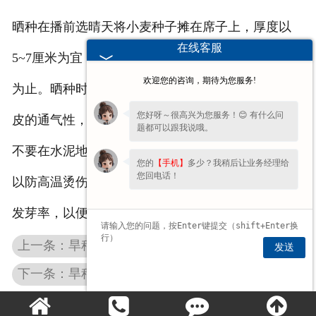
晒种在播前选晴天将小麦种子摊在席子上，厚度以
在线客服
5~7厘米为宜，连续暴晒2~3天，直到牙咬种子发响
欢迎您的咨询，期待为您服务!
为止。晒种时要经常翻动，使种子吸热均匀，改善种
您好呀～很高兴为您服务！😊 有什么问
皮的通气性，增强种子活力，提高种子发芽率。注意
题都可以跟我说哦。
不要在水泥地、铁板、石板和沥青路面等上面晒种，
您的
【手机】
多少？我稍后让业务经理给
您回电话！
以防高温烫伤种子，降低发芽率。晒种后要注意测定
发芽率，以便确定播种量。
上一条：旱稻与水稻的区别
发送
下一条：旱稻种子播种技术