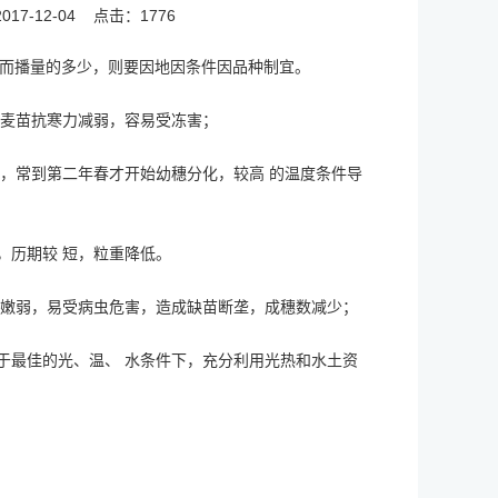
17-12-04
点击：1776
，而播量的多少，则要因地因条件因品种制宜。
麦苗抗寒力减弱，容易受冻害；
，常到第二年春才开始幼穗分化，较高 的温度条件导
，历期较 短，粒重降低。
嫩弱，易受病虫危害，造成缺苗断垄，成穗数减少；
最佳的光、温、 水条件下，充分利用光热和水土资