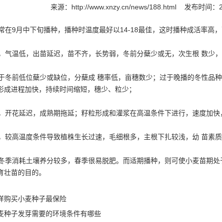
来源：
http://www.xnzy.cn/news/188.html
发布时间：20
在9月中下旬播种，播种时温度最好以14-18最佳，这时播种成活率高
气温低，出苗延迟，苗不齐，长势弱，冬前分蘖少或无，次生根 数少，
冬前低位蘖少或缺位，分蘖成 穗率低，亩穗数少；过于晚播的冬性品种
形成进程加快，持续时间缩短，穗少、粒少；
开花延迟，成熟期拖延；籽粒形成和灌浆在高温条件下进行，速度加快
较高温度条件导致植株生长过速，毛细根多，主根下扎较浅，幼 苗素质
季消耗土壤养分较多，春季很易脱肥。而适期播种，则可使小麦苗期处于
育壮苗的目的。
样购买小麦种子最保险
麦种子发芽需要的环境条件有哪些