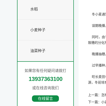
水稻
冬小麦通常
误期晚播，
小麦种子
同时，由于
致穗的分化
油菜种子
晚播抽穗，
过早播种，
如果您有任何疑问请拨打
旺长麦田冬
13937363100
源，冬前培
或在线咨询我们
上一篇：
怎
在线留言
下一篇：
小