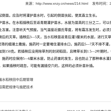
来源：
http://www.xnzy.cn/news/214.html
发布时间：20
起倒苗。应及时将灌护苗水时，引起的倒苗扶起，使其直立生长。
护苗水。在水稻插秧后至返青期灌护苗水，水层为苗高的三分之二，可以
止冻害。注意听天气预报，当气温接近摄氏零度，将有霜冻发生时，必须
秧后的灭草。插秧后
3
―
5
天，当
水稻
秧苗返青后灌
3
厘米的水层，进行灭
过筛的细潮土撒施，施药时一定要堵住灌排水口，施药后
5
―
7
天不排不灌
加到
150
克。若插秧后没用除草剂的封闭稻田，且稗草长到
1.5
―
2
叶期时，
，施药时应保持
5
―
6
厘米水层，防止药害的发生，且也防止了那种串水灌
如果插秧时疏忽，可能有漏插空穴的，这样的必须补苗补插。
强水稻秧田中后期管理
稻需肥规律与施肥技术