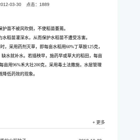
12-03-30
点击：1889
保护苗不被风吹倒，不使稻苗萎蔫。
为水稻苗灌深水，从而保护水稻苗不遭受冻害。
草时，采用药剂灭草，即每亩水稻用
60%
丁草胺
125
克，
，缺水就补水。若插秧早，施药早或草大的稻田，每亩
每亩用
96%
禾大壮
200
克，采用毒土法撒施，水层管理
溉降低药效的现象。
+ 更多