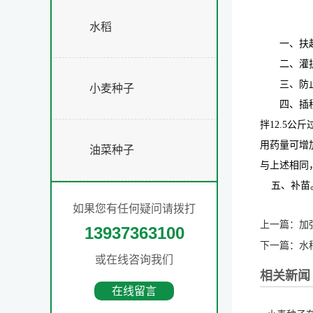
水稻
一、扶
二、灌
三、防
小麦种子
四、插
拌
12.5
公斤
用药量可增
油菜种子
与上述相同
五、补苗。
如果您有任何疑问请拨打
上一篇：
加
13937363100
下一篇：
水
或在线咨询我们
相关新闻
在线留言