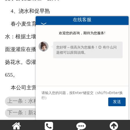
4、浇水和促早熟
在线客服
春小麦生育期内一般灌五次水，分别为:①出苗
欢迎您的咨询，期待为您服务!
水：根据土壤墒情而定。喷灌应在播种后为好，如地
您好呀～很高兴为您服务！😊 有什么问
面漫灌应在播种前灌为佳。②三叶水。③拔节水。④
题都可以跟我说哦。
扬花水。⑤灌浆水，在灌浆时喷一次绿风95或富尔
655。
本公司主营：
旱稻种子
水稻种子
小麦种子
上一条：水稻种子如何处理
发送
下一条：新农种业小麦种子新品种：豫农035