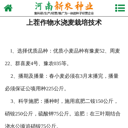
网站首页
上茬作物水浇麦栽培技术
关于我们
产品中心
l、选择优质品种：优质小麦品种有豫麦52、周麦
新闻动态
22、群喜麦4号、豫农035等。
视频中心
2、播期及播量：春小麦必须在3月末播完，播量
生产设备
必须保证公顷用种225公斤。
发货现场
3、科学施肥：播种时，施用底肥二铵150公斤，
联系我们
硝铵250公斤，硫酸钾75公斤。追肥：在三叶期结合
浇水公顷追硝铵75公斤。