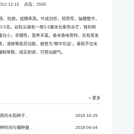
2-12-15
点击：2505
耐渍、抗病，成穗率高。叶成剑形，短而窄，抽穗整齐，
33.5克。谷粒尖端有一根3-5厘米长紫色谷芒，锋利刺
腹白小，非糯性，营养丰富。香米香味奇特，且有挥发
，清肺等医药功能，被誉为“粮中珍品”。香稻不仅米
编制草鞋，结实耐穿，可预治脚气。
+ 更多
的水稻种子...
2018-10-29
种时间与播种量...
2018-04-04