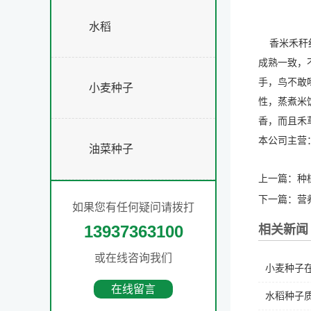
水稻
香米
禾秆
成熟一致，不
手，鸟不敢
小麦种子
性，蒸煮米
香，而且禾
本公司主营
油菜种子
上一篇：
种
下一篇：
营
如果您有任何疑问请拨打
13937363100
相关新闻
或在线咨询我们
小麦种子在
在线留言
水稻种子质