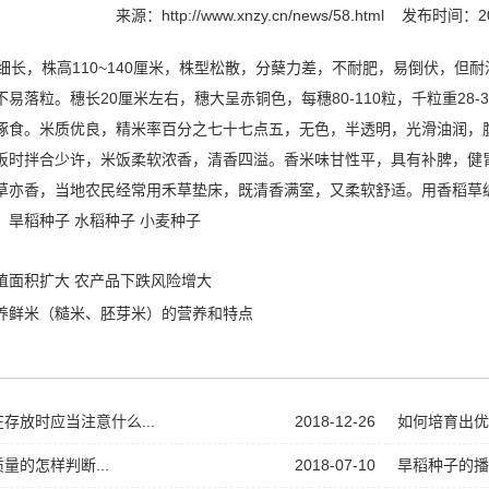
来源：
http://www.xnzy.cn/news/58.html
发布时间：201
细长，株高110~140厘米，株型松散，分蘖力差，不耐肥，易倒伏，但
易落粒。穗长20厘米左右，穗大呈赤铜色，每穗80-110粒，千粒重28-
啄食。米质优良，精米率百分之七十七点五，无色，半透明，光滑油润，
饭时拌合少许，米饭柔软浓香，清香四溢。香米味甘性平，具有补脾，健胃
草亦香，当地农民经常用禾草垫床，既清香满室，又柔软舒适。用香稻草
：
旱稻种子
水稻种子
小麦种子
植面积扩大 农产品下跌风险增大
养鲜米（糙米、胚芽米）的营养和特点
存放时应当注意什么...
2018-12-26
如何培育出优质
量的怎样判断...
2018-07-10
旱稻种子的播