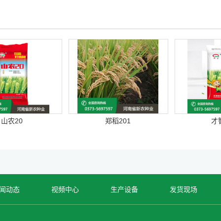
山农20
郑稻201
才
闻动态
视频中心
生产设备
发货现场