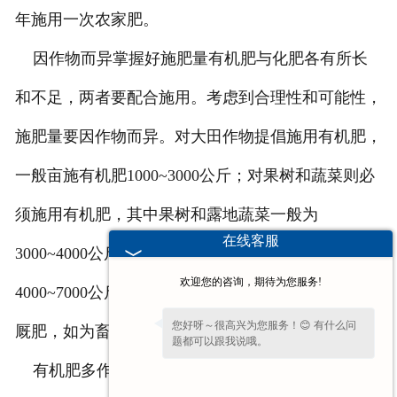
年施用一次农家肥。
因作物而异掌握好施肥量有机肥与化肥各有所长
和不足，两者要配合施用。考虑到合理性和可能性，
施肥量要因作物而异。对大田作物提倡施用有机肥，
一般亩施有机肥1000~3000公斤；对果树和蔬菜则必
须施用有机肥，其中果树和露地蔬菜一般为
在线客服
3000~4000公斤，大棚等保护地蔬菜一般为
欢迎您的咨询，期待为您服务!
4000~7000公斤。这里的施肥量主要指普通堆沤肥和
您好呀～很高兴为您服务！😊 有什么问
厩肥，如为畜禽粪其用量应该适当减少，甚至减半。
题都可以跟我说哦。
有机肥多作为基肥施用，而春季施肥以春播或春