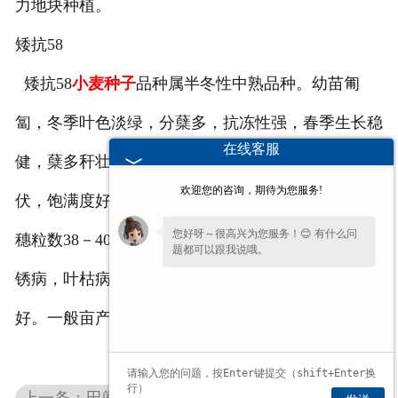
力地块种植。
矮抗58
矮抗58
小麦种子
品种属半冬性中熟品种。幼苗匍
匐，冬季叶色淡绿，分蘖多，抗冻性强，春季生长稳
在线客服
健，蘖多秆壮，叶色浓绿。株高70cm左右，高抗倒
欢迎您的咨询，期待为您服务!
伏，饱满度好。产量三要素协调，亩成穗45万左右，
您好呀～很高兴为您服务！😊 有什么问
穗粒数38－40粒，千粒重42－45g。高抗白粉病，条
题都可以跟我说哦。
锈病，叶枯病，中抗纹枯病，根系活力强，成熟落黄
好。一般亩产500－550kg，最高可达700kg。
上一条：田间小麦种子杂草防治问题