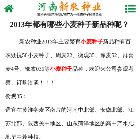
网站首页
2013年都有哪些小麦种子新品种呢？
关于我们
产品中心
新农种业2013年主要繁育
小麦种子
新品种有百
农矮抗58小麦种子、周麦22、衡观35、豫麦52、群喜
新闻动态
麦4号、豫农035等
小麦种子
品种，欢迎来公司参观考
视频中心
察、订购洽谈！！！
生产设备
衡观35：
发货现场
适宜在黄淮冬麦区南片的河南中北部、安徽北部、江
联系我们
苏北部、陕西关中地区、山东菏泽地区的高中产水肥
地早中茬种植。